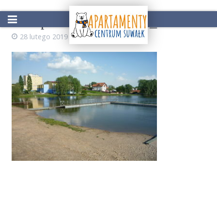
1024px-Zalew_Arkadia_Suwalki
28 lutego 2019
lukasz
Start
Oferta
Atrakcje w okolicy
Galeria
Kontakt
Rezerwacja