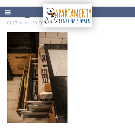
IMG_4366
27 marca 2019
AdminZS
Start
Oferta
Atrakcje w okolicy
Galeria
Kontakt
Rezerwacja