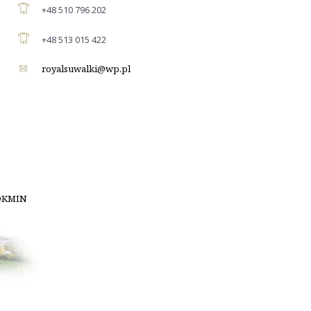
+48 510 796 202
+48 513 015 422
royalsuwalki@wp.pl
OKMIN