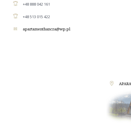
+48 888 042 161
+48 513 015 422
apartamenthancza@wp.pl
APARA