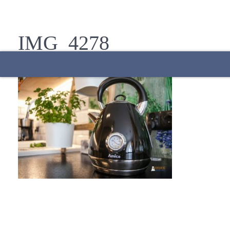
IMG_4278
27 marca 2019
AdminZS
Start
Oferta
Atrakcje w okolicy
Galeria
Kontakt
Rezerwacja