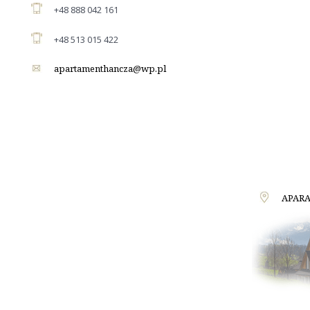
+48 888 042 161
+48 513 015 422
apartamenthancza@wp.pl
APARA