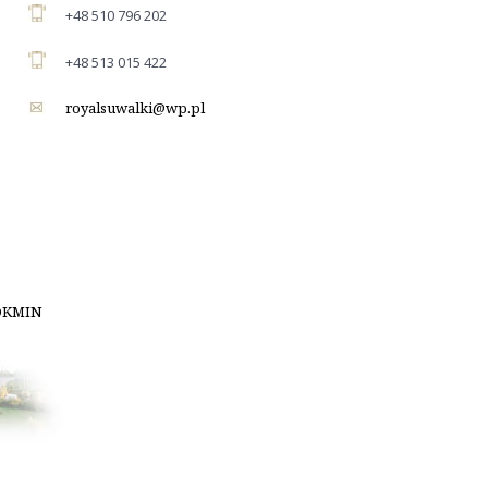
+48 510 796 202
+48 513 015 422
royalsuwalki@wp.pl
OKMIN