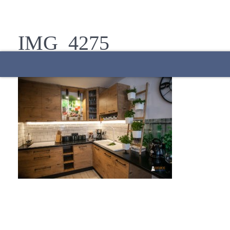
IMG_4275
27 marca 2019
AdminZS
Start
Oferta
Atrakcje w okolicy
Galeria
Kontakt
Rezerwacja