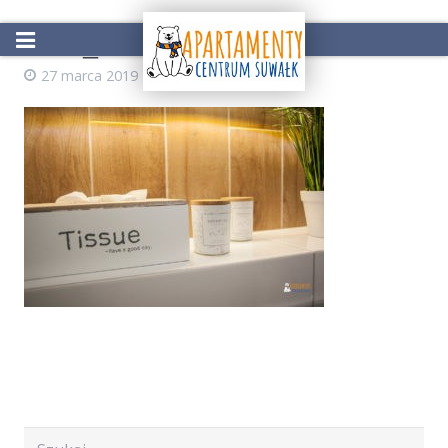
IMG_4224
27 marca 2019
AdminZS
Start
Oferta
Atrakcje w okolicy
Galeria
Kontakt
Rezerwacja