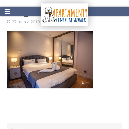
IMG_4066
27 marca 2019
AdminZS
Start
Oferta
Atrakcje w okolicy
Galeria
Kontakt
Rezerwacja