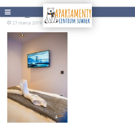
IMG_4057
27 marca 2019
AdminZS
Start
Oferta
Atrakcje w okolicy
Galeria
Kontakt
Rezerwacja