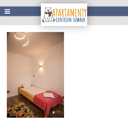
IMG_4362
Start
Oferta
Atrakcje w okolicy
Galeria
Kontakt
Rezerwacja