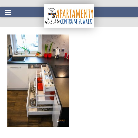
IMG_4336
Start
Oferta
Atrakcje w okolicy
Galeria
Kontakt
Rezerwacja