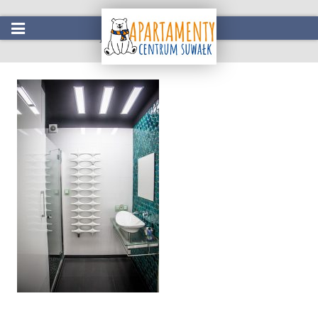
Apartament Serce
Start
Oferta
Atrakcje w okolicy
Galeria
Kontakt
Rezerwacja