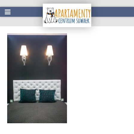
Apartament Serce
Start
Oferta
Atrakcje w okolicy
Galeria
Kontakt
Rezerwacja