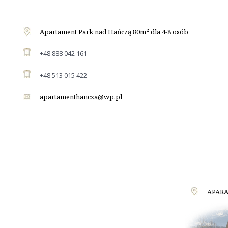
Apartament Park nad Hańczą 80m² dla 4-8 osób
+48 888 042 161
+48 513 015 422
apartamenthancza@wp.pl
APARA