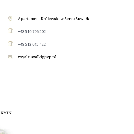
Apartament Królewski w Sercu Suwałk
+48 510 796 202
+48 513 015 422
royalsuwalki@wp.pl
OKMIN