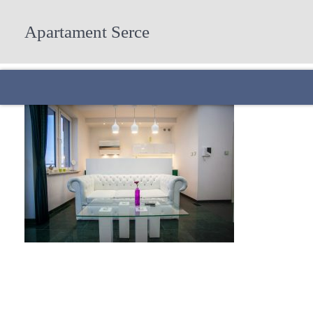
Apartament Serce
Start
Oferta
Atrakcje w okolicy
Galeria
Kontakt
Rezerwacja