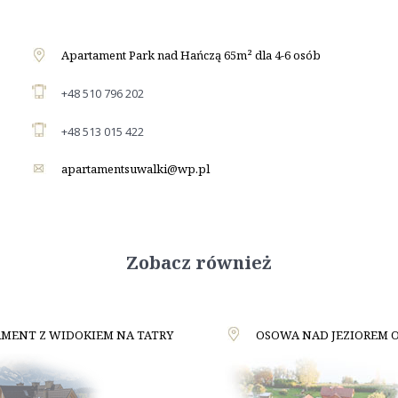
Apartament Park nad Hańczą 65m² dla 4-6 osób
+48 510 796 202
+48 513 015 422
apartamentsuwalki@wp.pl
Zobacz również
MENT Z WIDOKIEM NA TATRY
OSOWA NAD JEZIOREM 