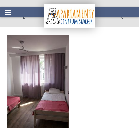
Apartament Park nad Hańczą
Start
Oferta
Atrakcje w okolicy
Galeria
Kontakt
Rezerwacja