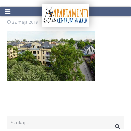
DJI_0576
22 maja 2019
AdminZS
Start
Oferta
Atrakcje w okolicy
Galeria
Kontakt
Rezerwacja