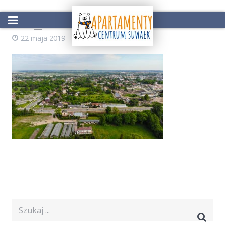
DJI_0552
22 maja 2019
AdminZS
Start
Oferta
Atrakcje w okolicy
Galeria
Kontakt
Rezerwacja