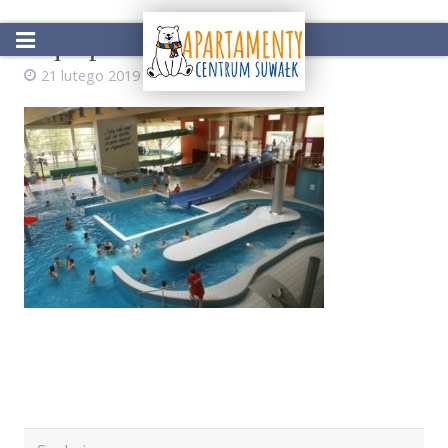
Aquapark Suwałki
21 lutego 2019
kamil
Start
Oferta
Atrakcje w okolicy
Galeria
Kontakt
Rezerwacja